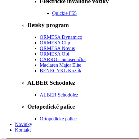
Elektrické invalidné vozíky
Quickie F55
Detský program
ORMESA Dynamico
ORMESA Clip
ORMESA Novus
ORMESA Obi
CARROT autosedačka
Maclaren Major Elite
BENECYKL Kozlík
ALBER Schodolez
ALBER Schodolez
Ortopedické palice
Ortopedické palice
Novinky
Kontakt