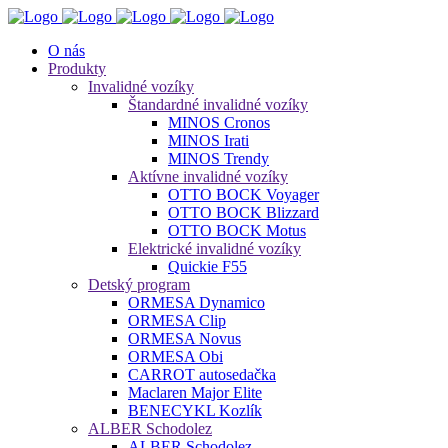
O nás
Produkty
Invalidné vozíky
Štandardné invalidné vozíky
MINOS Cronos
MINOS Irati
MINOS Trendy
Aktívne invalidné vozíky
OTTO BOCK Voyager
OTTO BOCK Blizzard
OTTO BOCK Motus
Elektrické invalidné vozíky
Quickie F55
Detský program
ORMESA Dynamico
ORMESA Clip
ORMESA Novus
ORMESA Obi
CARROT autosedačka
Maclaren Major Elite
BENECYKL Kozlík
ALBER Schodolez
ALBER Schodolez