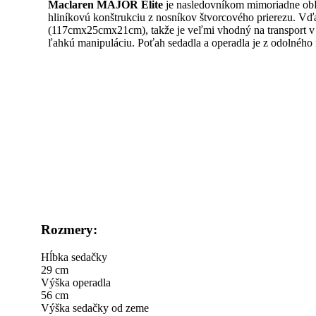
Maclaren MAJOR Elite
je nasledovníkom mimoriadne obľ
hliníkovú konštrukciu z nosníkov štvorcového prierezu. Vďa
(117cmx25cmx21cm), takže je veľmi vhodný na transport v 
ľahkú manipuláciu. Poťah sedadla a operadla je z odolného
Rozmery:
Hĺbka sedačky
29 cm
Výška operadla
56 cm
Výška sedačky od zeme