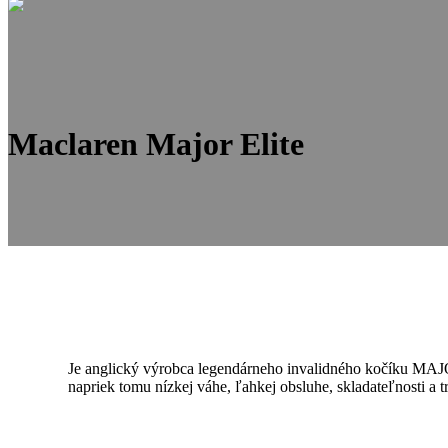
Maclaren Major Elite
Je anglický výrobca legendárneho invalidného kočíku MAJO
napriek tomu nízkej váhe, ľahkej obsluhe, skladateľnosti a