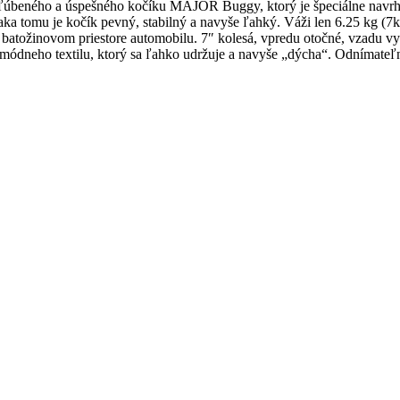
úbeného a úspešného kočíku MAJOR Buggy, ktorý je špeciálne navrhnu
ka tomu je kočík pevný, stabilný a navyše ľahký. Váži len 6.25 kg (7k
batožinovom priestore automobilu. 7″ kolesá, vpredu otočné, vzadu 
 módneho textilu, ktorý sa ľahko udržuje a navyše „dýcha“. Odnímateľ