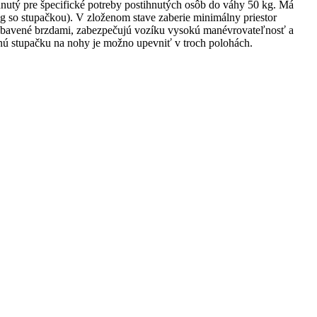
tý pre špecifické potreby postihnutých osôb do váhy 50 kg. Má
g so stupačkou). V zloženom stave zaberie minimálny priestor
vybavené brzdami, zabezpečujú vozíku vysokú manévrovateľnosť a
nú stupačku na nohy je možno upevniť v troch polohách.