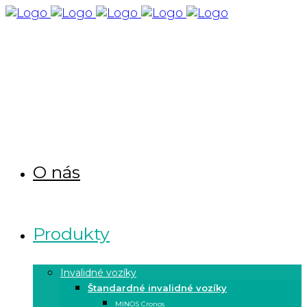
O nás
Produkty
Invalidné vozíky
Štandardné invalidné vozíky
MINOS Cronos