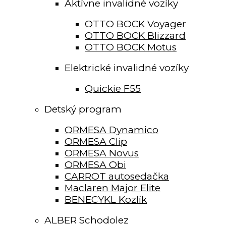
Aktívne invalidné vozíky
OTTO BOCK Voyager
OTTO BOCK Blizzard
OTTO BOCK Motus
Elektrické invalidné vozíky
Quickie F55
Detský program
ORMESA Dynamico
ORMESA Clip
ORMESA Novus
ORMESA Obi
CARROT autosedačka
Maclaren Major Elite
BENECYKL Kozlík
ALBER Schodolez