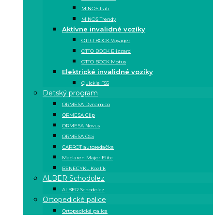
MINOS Irati
MINOS Trendy
Aktívne invalidné vozíky
OTTO BOCK Voyager
OTTO BOCK Blizzard
OTTO BOCK Motus
Elektrické invalidné vozíky
Quickie F55
Detský program
ORMESA Dynamico
ORMESA Clip
ORMESA Novus
ORMESA Obi
CARROT autosedačka
Maclaren Major Elite
BENECYKL Kozlík
ALBER Schodolez
ALBER Schodolez
Ortopedické palice
Ortopedické palice